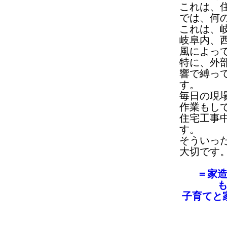
これは、
では、何
これは、
岐阜内、
風によっ
特に、外
響で縛っ
す。
毎日の現
作業もし
住宅工事
す。
そういっ
大切です
＝家
子育てと