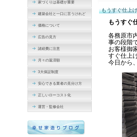
家づくりは基礎が重要
もうすぐ仕上
建築会社と一口に言うけれど
もうすぐ
価格について
各務原市
広告の見方
事の段階
お客様御
諸経費に注意
すぐ仕上
月々の返済額
今日から
3大保証制度
安心できる業者の見分け方
正しいローコスト化
運営・監修会社