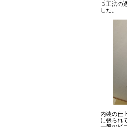
Ｂ工法の
した。
内装の仕
に張られ
一般のビ