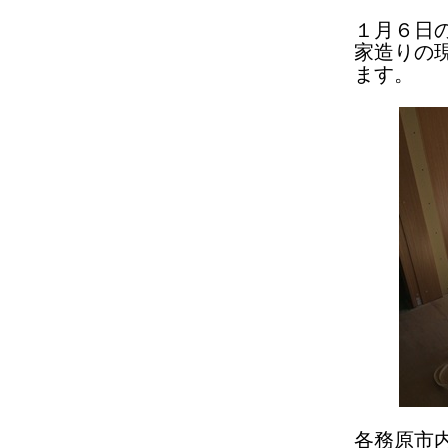
１月６日
家造りの
ます。
各務原市