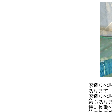
家造りの
あります
家造りの
策もあり
特に長期