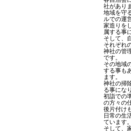
社があり
地域を守
ルでの運
家造りを
属する事
そして、
それぞれ
神社の管
です。
その地域
する事も
ます。
神社の掃
る事にな
初詣での
の方々の
後片付け
日常の生
ています
そして、