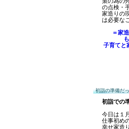
策の為の
の点検・
家造りの
は必要な
＝家
子育てと
初詣の準備だ
初詣での
今日は１
仕事初め
幸せ家造