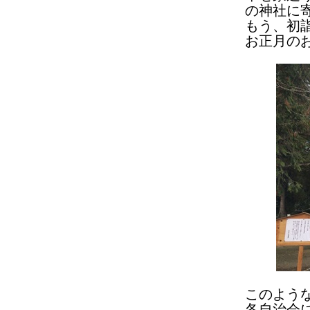
の神社に
もう、初
お正月の
このよう
各自治会