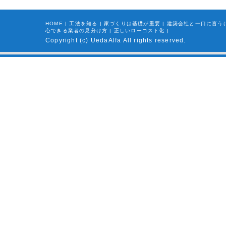
HOME
|
工法を知る
|
家づくりは基礎が重要
|
建築会社と一口に言う
心できる業者の見分け方
|
正しいローコスト化
|
Copyright (c) UedaAlfa All rights reserved.