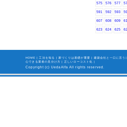
575
576
577
5
591
592
593
5
607
608
609
6
623
624
625
6
HOME
|
工法を知る
|
家づくりは基礎が重要
|
建築会社と一口に言う
心できる業者の見分け方
|
正しいローコスト化
|
Copyright (c) UedaAlfa All rights reserved.