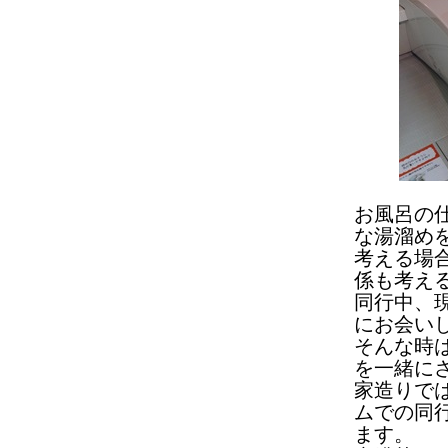
お風呂の
な湯溜め
考える場
係も考え
同行中、
にお会い
そんな時
を一緒に
家造りで
ムでの同
ます。