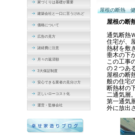
家づくりは基礎が重要
屋根の断熱 
建築会社と一口に言うけれど
屋根の断
価格について
通気断熱
広告の見方
住宅が、
熱材を敷
諸経費に注意
垂木の下
月々の返済額
この工事
の２つあ
3大保証制度
屋根の断
般の住宅
安心できる業者の見分け方
断熱材の
二通気層
正しいローコスト化
第一通気
運営・監修会社
外に放出