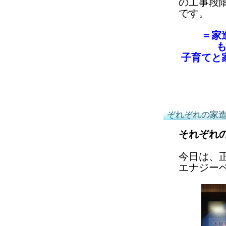
の工事段
です。
＝家
子育てと
ぞれぞれの家
それぞれ
今日は、
エナジー