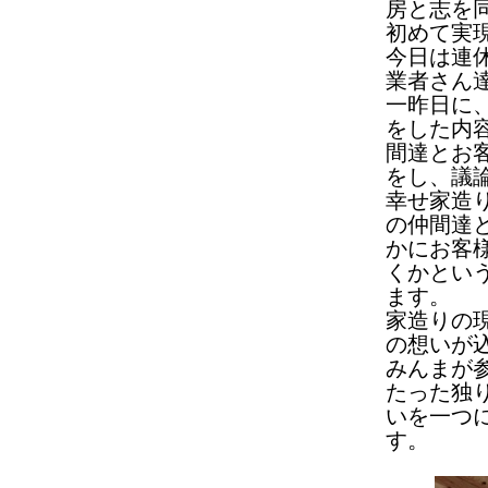
房と志を
初めて実
今日は連
業者さん
一昨日に
をした内
間達とお
をし、議
幸せ家造
の仲間達
かにお客
くかとい
ます。
家造りの
の想いが
みんまが
たった独
いを一つ
す。