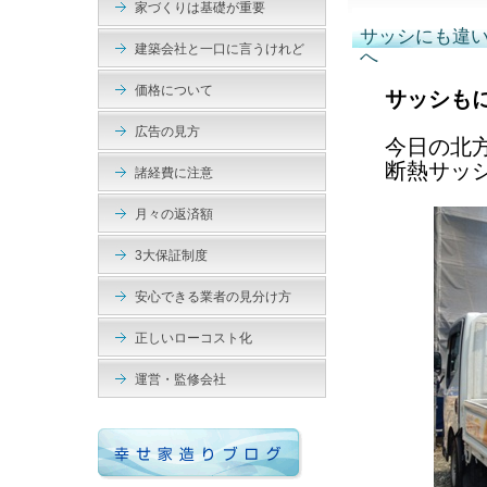
家づくりは基礎が重要
サッシにも違
建築会社と一口に言うけれど
へ
価格について
サッシも
広告の見方
今日の北
断熱サッ
諸経費に注意
月々の返済額
3大保証制度
安心できる業者の見分け方
正しいローコスト化
運営・監修会社