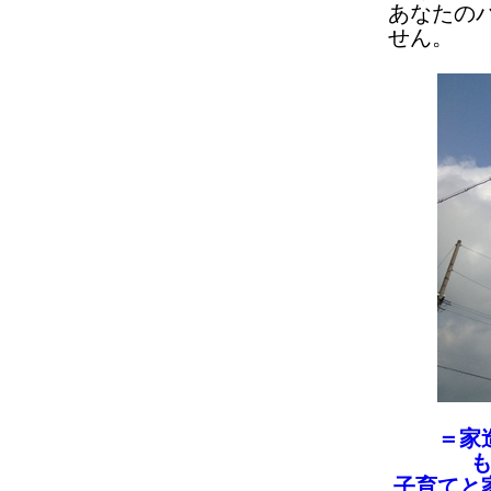
あなたの
せん。
＝家
子育てと