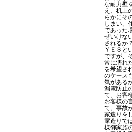
な耐力壁
え、机上
らかにそ
しまい、
であった
ぜいけな
されるか
ＹＥＳと
ですが、
常に濡れ
を希望さ
のケース
気がある
漏電防止
て、お客
お客様の
て、事故
家造りを
家造りで
様御家族