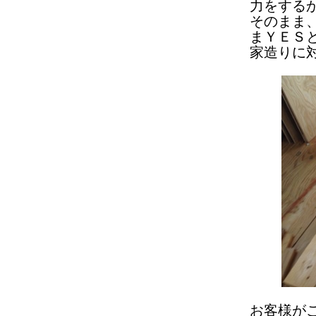
力をする
そのまま
まＹＥＳ
家造りに
お客様が