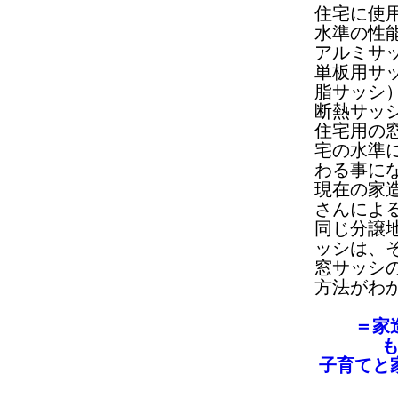
住宅に使
水準の性
アルミサ
単板用サ
脂サッシ
断熱サッ
住宅用の
宅の水準
わる事に
現在の家
さんによ
同じ分譲
ッシは、
窓サッシ
方法がわ
＝家
子育てと