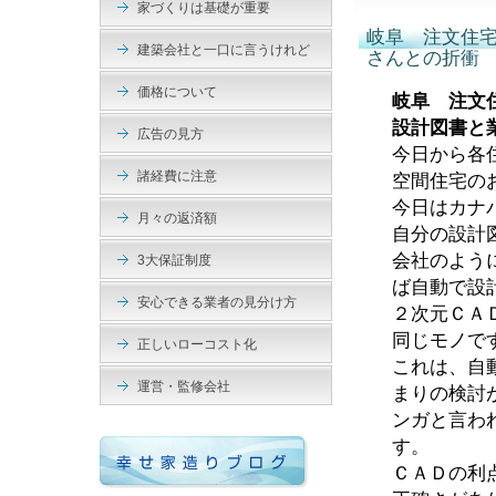
家づくりは基礎が重要
岐阜 注文住
建築会社と一口に言うけれど
さんとの折衝
価格について
岐阜 注文
設計図書と
広告の見方
今日から各
諸経費に注意
空間住宅の
今日はカナ
月々の返済額
自分の設計
会社のよう
3大保証制度
ば自動で設
安心できる業者の見分け方
２次元ＣＡ
同じモノで
正しいローコスト化
これは、自
運営・監修会社
まりの検討
ンガと言わ
す。
ＣＡＤの利