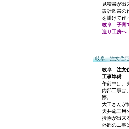
見積書が出
設計図書の
を掛けて作
岐阜 子育
造り工房へ
岐阜 注文住
岐阜 注文
工事準備
午前中は、
内部工事は
際。
大工さんが
天井施工用
掃除が出来
外部の工事