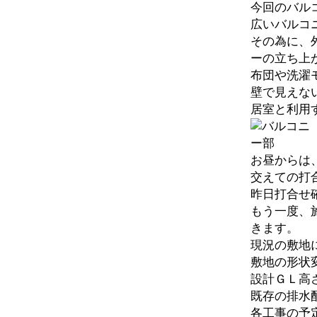
今回のバル
広いバルコ
その為に、
ーの立ち上
布団や洗濯
壁で見えな
居室と利用
お昼からは
交えての打
昨日打合せ
もう一度、
きます。
現況の敷地
敷地の形状
設計ＧＬ高
既存の排水
各工事の予