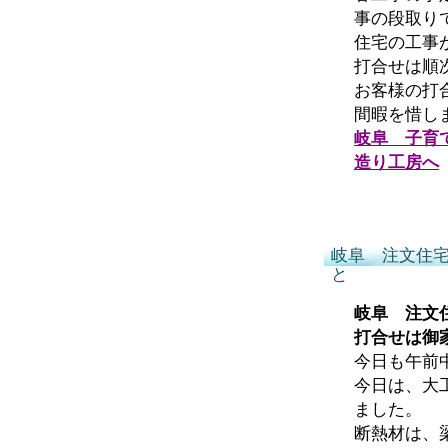
事の段取り
住宅の工事
打合せは順
お客様の打
間暇を惜し
岐阜 子育
造り工房へ
岐阜 注文住
と
岐阜 注文
打合せは御
今日も午前
今日は、大
ました。
断熱材は、