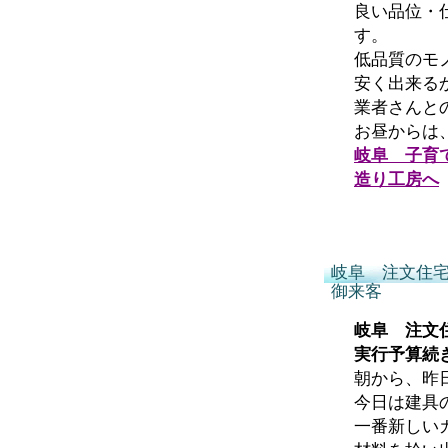
良い品位・
す。
低品質のモ
安く出来る
業者さんと
お昼からは
岐阜 子育
造り工房へ
岐阜 注文住
御来客
岐阜 注文
実行予算続
朝から、昨
今日は建具
一番新しい