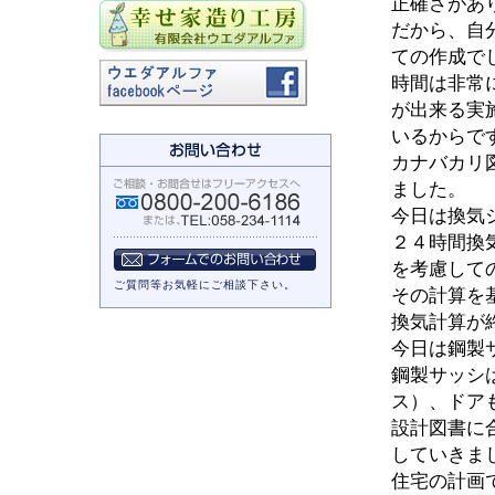
正確さがあ
だから、自
ての作成で
時間は非常
が出来る実
いるからで
カナバカリ
ました。
今日は換気
２４時間換
を考慮して
ご質問等お気軽にご相談下さい。
その計算を
換気計算が
今日は鋼製
鋼製サッシ
ス）、ドア
設計図書に
していきま
住宅の計画