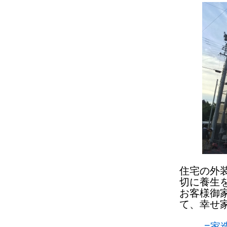
住宅の外
切に養生
お客様御
て、幸せ
=家