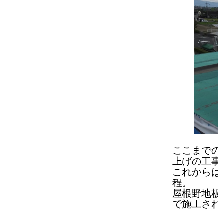
ここまで
上げの工
これから
程。
屋根野地
で施工さ