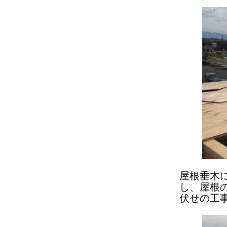
屋根垂木
し、屋根
伏せの工