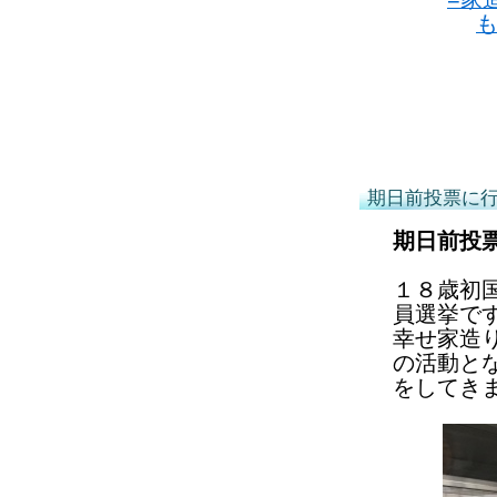
期日前投票に
期日前投
１８歳初
員選挙で
幸せ家造
の活動と
をしてき