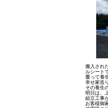
搬入され
ルシート
覆って養
幸せ家造
その養生
明日は、
組立工事
お客様御