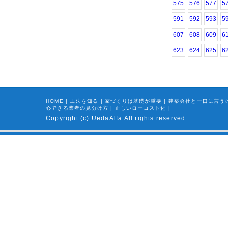
575
576
577
5
591
592
593
5
607
608
609
6
623
624
625
6
HOME
|
工法を知る
|
家づくりは基礎が重要
|
建築会社と一口に言う
心できる業者の見分け方
|
正しいローコスト化
|
Copyright (c) UedaAlfa All rights reserved.