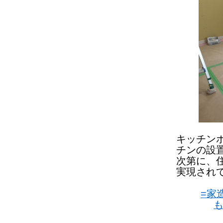
キッチン
チンの設
次第に、
実現され
=家