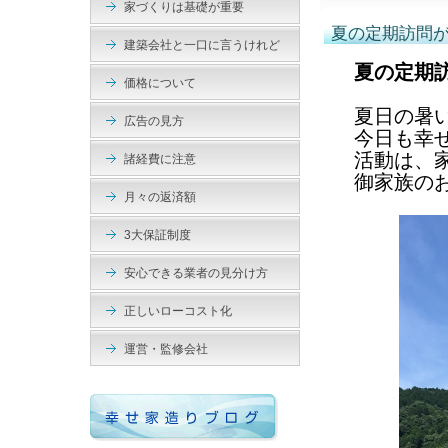
家づくりは基礎が重要
夏の定期訪問
建築会社と一口に言うけれど
夏の定期
価格について
夏日の暑
広告の見方
今日も幸
活動は、
諸経費に注意
御家族の
月々の返済額
3大保証制度
安心できる業者の見分け方
正しいローコスト化
運営・監修会社