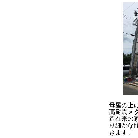
母屋の上
高耐震メ
造在来の
り細かな
きます。