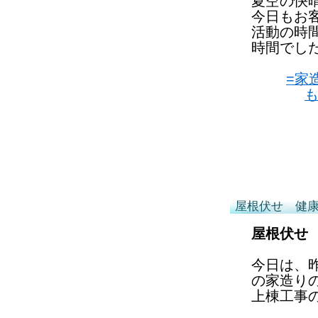
夏空の快
今日もお
活動の時
時間でし
=家
屋根伏せ 健
屋根伏せ
今日は、
の家造り
上棟工事