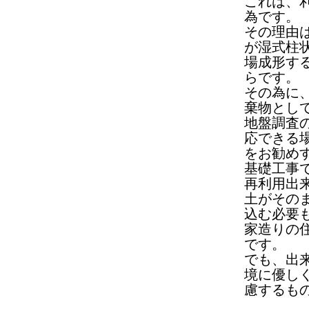
これは、
為です。
その理由
が湿式柱
場成形す
らです。
その為に
棄物とし
地盤調査
応できる
をお勧め
基礎工事
再利用出
土がその
込む必要
家造りの
です。
でも、出
境に優し
慮するも