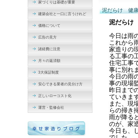
家づくりは基礎が重要
泥だらけ 健
建築会社と一口に言うけれど
泥だらけ
価格について
今日は雨
広告の見方
これから
家造りの
諸経費に注意
る工事の
月々の返済額
住宅工事
事に別れ
3大保証制度
今日の雨
事の現場
安心できる業者の見分け方
昨日まで
ていきま
正しいローコスト化
また、現
運営・監修会社
らの掃き
雨が降る
のが、家
今日も、
でした。