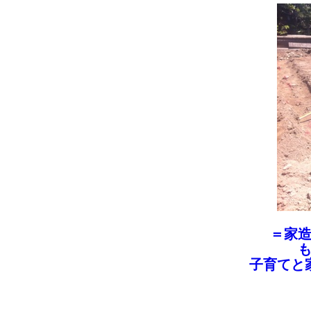
＝家
子育てと