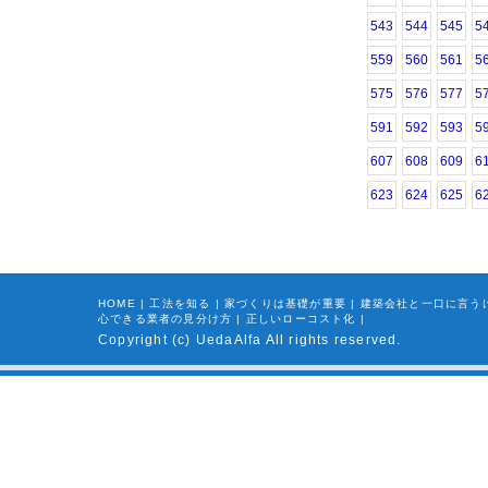
543
544
545
5
559
560
561
5
575
576
577
5
591
592
593
5
607
608
609
6
623
624
625
6
HOME
|
工法を知る
|
家づくりは基礎が重要
|
建築会社と一口に言う
心できる業者の見分け方
|
正しいローコスト化
|
Copyright (c) UedaAlfa All rights reserved.