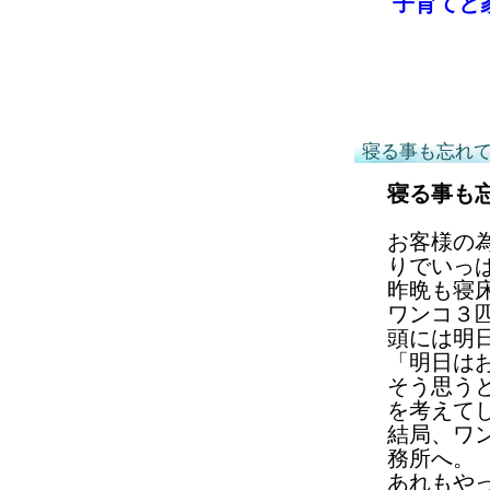
子育てと
寝る事も忘れ
寝る事も
お客様の
りでいっ
昨晩も寝
ワンコ３
頭には明
「明日は
そう思う
を考えて
結局、ワ
務所へ。
あれもや