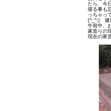
たら、今
寝る事も
っちゃっ
(^_^;
午前中、
家造りの
現在の家