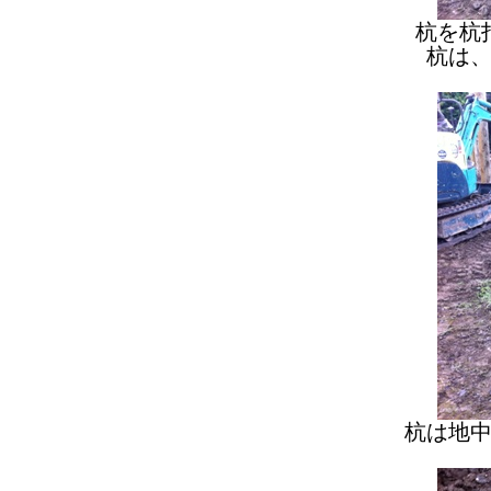
杭を杭
杭は
杭は地