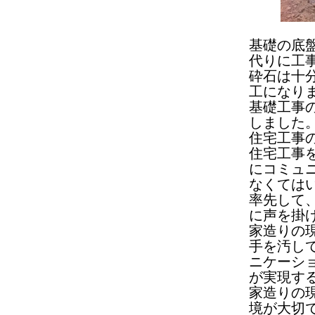
基礎の底
代りに工
砕石は十
工になり
基礎工事
しました
住宅工事
住宅工事
にコミュ
なくては
率先して
に声を掛
家造りの
手を汚し
ニケーシ
が実現す
家造りの
境が大切