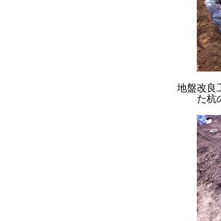
地盤改良
た杭