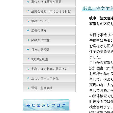
家づくりは基礎が重要
岐阜 注文住
建築会社と一口に言うけれど
岐阜 注文住
価格について
家造りの区切
広告の見方
今日は家造り
諸経費に注意
午前中はモダ
お客様から正
月々の返済額
住宅の請負契
ました。
3大保証制度
これから家造
設計図書は作
安心できる業者の見分け方
お客様の為の
正しいローコスト化
そして、何よ
実現の為に力
運営・監修会社
そしてお昼か
の躯体検査で
躯体検査では
検査されます
特に構造の安