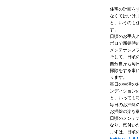
住宅の計画を
なくてはいけ
と、いうのも
す。
日頃のお手入
ボロで新築時
メンテナンス
そして、日頃
自分自身も毎
掃除をする事
ります。
毎日の生活の
ンディション
と、いっても
毎日のお掃除
お掃除の楽な
日頃のメンテ
なり、気付い
まずは、日頃
twitterも