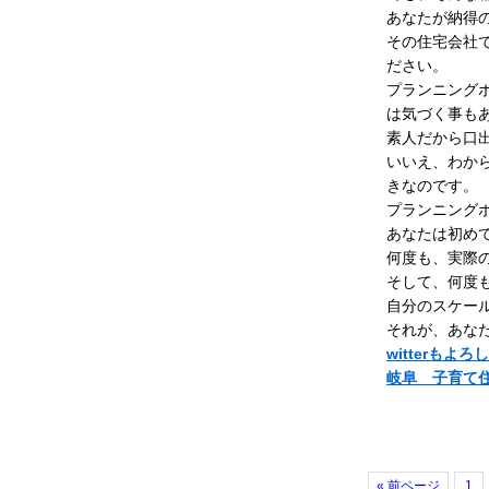
あなたが納得
その住宅会社
ださい。
プランニング
は気づく事も
素人だから口
いいえ、わか
きなのです。
プランニング
あなたは初め
何度も、実際
そして、何度
自分のスケー
それが、あな
witterもよ
岐阜 子育て
« 前ページ
1