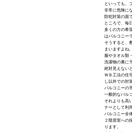
といっても、
非常に危険に
防犯対策の面
ところで、毎
多くの方の希
はバルコニー
そうすると、
まいますよね
服やタオル類
洗濯物の裏に
絶対見えない
ＷＢ工法の住
し以外での対
バルコニーの
一般的なバル
それよりも高
ナーとして利
バルコニー全
２階居室への
ります。