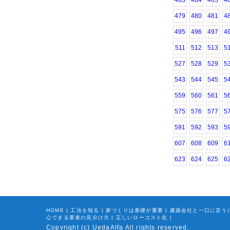
463
464
465
4
479
480
481
4
495
496
497
4
511
512
513
5
527
528
529
5
543
544
545
5
559
560
561
5
575
576
577
5
591
592
593
5
607
608
609
6
623
624
625
6
HOME
|
工法を知る
|
家づくりは基礎が重要
|
建築会社と一口に言う
心できる業者の見分け方
|
正しいローコスト化
|
Copyright (c) UedaAlfa All rights reserved.