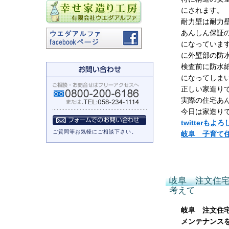
にされます。
耐力壁は耐力
あんしん保証
になっていま
に外壁部の防
検査前に防水
になってしま
正しい家造り
実際の住宅あ
今日は家造り
twitterも
ご質問等お気軽にご相談下さい。
岐阜 子育て
岐阜 注文住
考えて
岐阜 注文住
メンテナンス