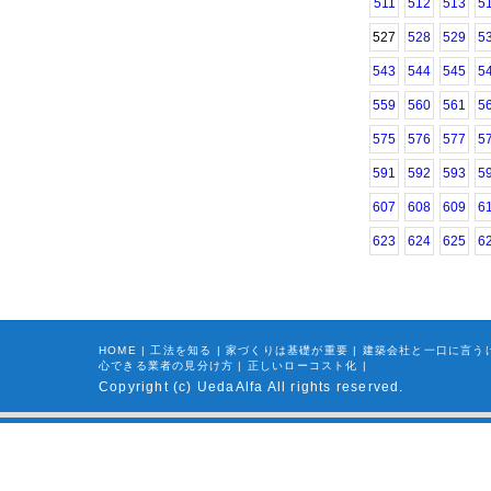
511
512
513
5
527
528
529
5
543
544
545
5
559
560
561
5
575
576
577
5
591
592
593
5
607
608
609
6
623
624
625
6
HOME
|
工法を知る
|
家づくりは基礎が重要
|
建築会社と一口に言う
心できる業者の見分け方
|
正しいローコスト化
|
Copyright (c) UedaAlfa All rights reserved.