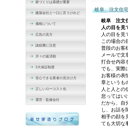
家づくりは基礎が重要
岐阜 注文住
建築会社と一口に言うけれど
岐阜 注文
価格について
人の目を見
人の目を見
広告の見方
この場合の
諸経費に注意
普段のお客
メールで文
月々の返済額
打合せ内容
3大保証制度
でも、実際
お客様の表
安心できる業者の見分け方
章というも
人と人との
正しいローコスト化
怠ってはい
運営・監修会社
だから、自
し、お話を
相手の顔を
ても大切な