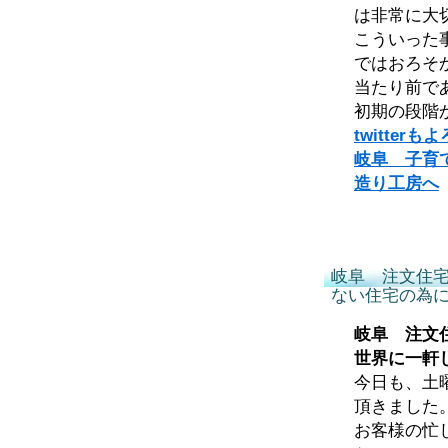
は非常に大
こういった
ではおろそ
当たり前で
初期の段階
twitte
岐阜 子育
造り工房へ
岐阜 注文住
ない住宅の為
岐阜 注文
世界に一軒
今日も、土
頂きました
お客様の忙