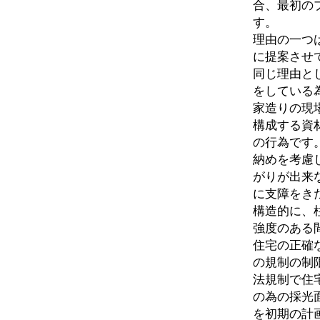
合、最初の
す。
理由の一つ
に提案させ
同じ理由と
をしている
家造りの現
構成する資
の行為です
納めを考慮
がりが出来
に支障をき
構造的に、
強度のある
住宅の正確
の規制の制
法規制で住
の為の採光
を初期の計