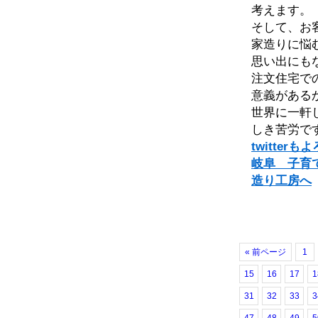
考えます。
そして、お
家造りに悩
思い出にも
注文住宅で
意義がある
世界に一軒
しき苦労で
twitte
岐阜 子育
造り工房へ
« 前ページ
1
15
16
17
1
31
32
33
3