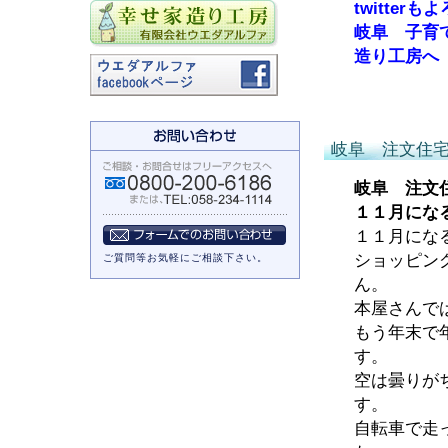
twitte
岐阜 子育
造り工房へ
岐阜 注文住
岐阜 注文
１１月にな
１１月にな
ショッピン
ご質問等お気軽にご相談下さい。
ん。
本屋さんで
もう年末で
す。
空は曇りが
す。
自転車で走