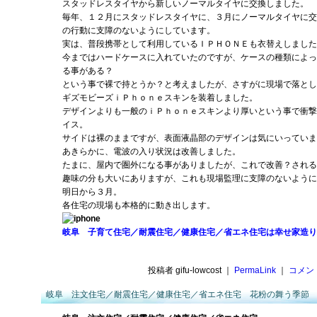
スタッドレスタイヤから新しいノーマルタイヤに交換しました。
毎年、１２月にスタッドレスタイヤに、３月にノーマルタイヤに交
の行動に支障のないようにしています。
実は、普段携帯として利用しているＩＰＨＯＮＥも衣替えしました
今まではハードケースに入れていたのですが、ケースの種類によっ
る事がある？
という事で裸で持とうか？と考えましたが、さすがに現場で落とし
ギズモビーズｉＰｈｏｎｅスキンを装着しました。
デザインよりも一般のｉＰｈｏｎｅスキンより厚いという事で衝撃
イス。
サイドは裸のままですが、表面液晶部のデザインは気にいっていま
あきらかに、電波の入り状況は改善しました。
たまに、屋内で圏外になる事がありましたが、これで改善？される
趣味の分も大いにありますが、これも現場監理に支障のないように
明日から３月。
各住宅の現場も本格的に動き出します。
岐阜 子育て住宅／耐震住宅／健康住宅／省エネ住宅は幸せ家造り
投稿者 gifu-lowcost ｜
PermaLink
｜
コメント
岐阜 注文住宅／耐震住宅／健康住宅／省エネ住宅 花粉の舞う季節