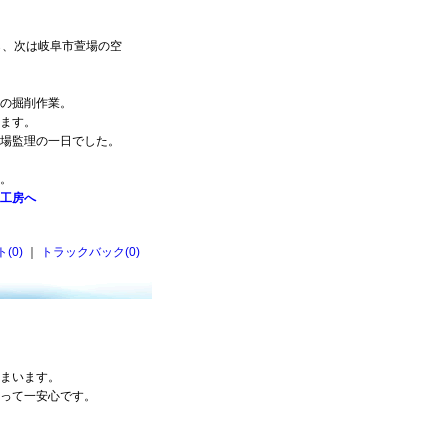
ら、次は岐阜市萱場の空
の掘削作業。
ます。
場監理の一日でした。
。
工房へ
(0)
｜
トラックバック(0)
まいます。
って一安心です。