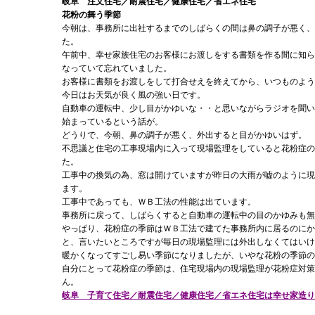
岐阜 注文住宅／耐震住宅／健康住宅／省エネ住宅
花粉の舞う季節
今朝は、事務所に出社するまでのしばらくの間は鼻の調子が悪く、
た。
午前中、幸せ家族住宅のお客様にお渡しをする書類を作る間に知ら
なっていて忘れていました。
お客様に書類をお渡しをして打合せえを終えてから、いつものよう
今日はお天気が良く風の強い日です。
自動車の運転中、少し目がかゆいな・・と思いながらラジオを聞い
始まっているという話が。
どうりで、今朝、鼻の調子が悪く、外出すると目がかゆいはず。
不思議と住宅の工事現場内に入って現場監理をしていると花粉症の
た。
工事中の換気の為、窓は開けていますが昨日の大雨が嘘のように現
ます。
工事中であっても、ＷＢ工法の性能は出ています。
事務所に戻って、しばらくすると自動車の運転中の目のかゆみも無
やっぱり、花粉症の季節はＷＢ工法で建てた事務所内に居るのにか
と、言いたいところですが毎日の現場監理には外出しなくてはいけ
暖かくなってすごし易い季節になりましたが、いやな花粉の季節の
自分にとって花粉症の季節は、住宅現場内の現場監理が花粉症対策
ん。
岐阜 子育て住宅／耐震住宅／健康住宅／省エネ住宅は幸せ家造り