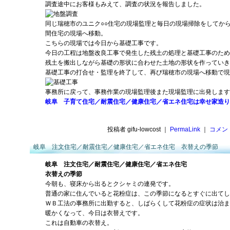
調査途中にお客様もみえて、調査の状況を報告しました。
同じ瑞穂市のユニク○○住宅の現場監理と毎日の現場掃除をしてか
間住宅の現場へ移動。
こちらの現場では今日から基礎工事です。
今日の工程は地盤改良工事で発生した残土の処理と基礎工事のため
残土を搬出しながら基礎の形状に合わせた土地の形状を作っていき
基礎工事の打合せ・監理を終了して、再び瑞穂市の現場へ移動で現
事務所に戻って、事務作業の現場監理後また現場監理に出発します
岐阜 子育て住宅／耐震住宅／健康住宅／省エネ住宅は幸せ家造り
投稿者 gifu-lowcost ｜
PermaLink
｜
コメント
岐阜 注文住宅／耐震住宅／健康住宅／省エネ住宅 衣替えの季節
岐阜 注文住宅／耐震住宅／健康住宅／省エネ住宅
衣替えの季節
今朝も、寝床から出るとクシャミの連発です。
普通の家に住んでいると花粉症は、この季節になるとすぐに出てし
ＷＢ工法の事務所に出勤すると、しばらくして花粉症の症状は治ま
暖かくなって、今日は衣替えです。
これは自動車の衣替え。