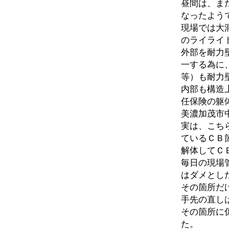
昼間は、ま
なったよう
現場では大
のライライ
外部を耐力
一する為に
等）も耐力
内部も構造
任保険の躯
美濃加茂市
実は、こち
ているＣＢ
解体してＣ
毎日の現場
はダメとし
その箇所だ
手先の直し
その箇所に
た。