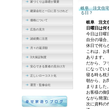
家づくりは基礎が重要
岐阜 注文住
建築会社と一口に言うけれど
る日？
価格について
岐阜 注文
日曜日は何
広告の見方
今日は日曜
諸経費に注意
自分の場合
休日で何ら
月々の返済額
これは、お
あります。
3大保証制度
だから、フ
安心できる業者の見分け方
になってい
寝る時も枕
正しいローコスト化
朝から、お
運営・監修会社
まりました
お客様の御
ながら簡潔
次に資料の