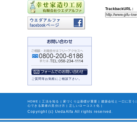
TrackbackURL :
ご質問等お気軽にご相談下さい。
HOME
|
工法を知る
|
家づくりは基礎が重要
|
建築会社と一口に言う
心できる業者の見分け方
|
正しいローコスト化
|
Copyright (c) UedaAlfa All rights reserved.